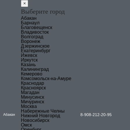
×
Выберите город
Абакан
Барнаул
Благовещенск
Владивосток
Волгоград
Воронеж
Дзержинское
Екатеринбург
Ижевск
Иркутск
Казань
Калининград
Кемерово
Комсомольск-на-Амуре
Краснодар
Красноярск
Магадан
Минусинск
Мичуринск
Москва
Набережные Челны
8-908-212-20-95
Абакан
Нижний Новгород
Новосибирск
Омск
Оренбург