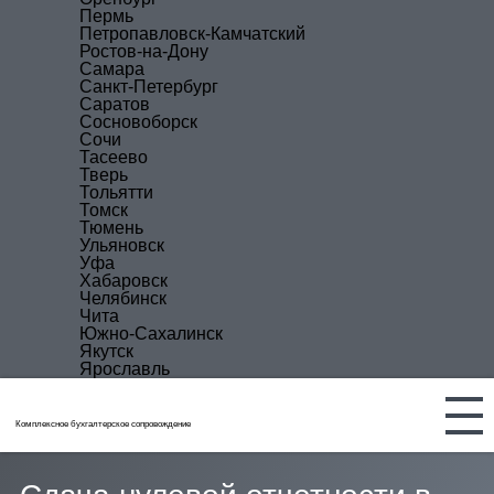
Пермь
Петропавловск-Камчатский
Ростов-на-Дону
Самара
Санкт-Петербург
Саратов
Сосновоборск
Сочи
Тасеево
Тверь
Тольятти
Томск
Тюмень
Ульяновск
Уфа
Хабаровск
Челябинск
Чита
Южно-Сахалинск
Якутск
Ярославль
Комплексное бухгалтерское сопровождение