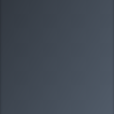
1/8
Какая у вас организационно-правовая
форма?
Выберите один вариантов ответа
ООО