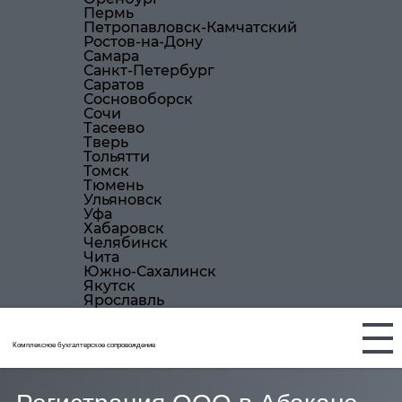
Пермь
Петропавловск-Камчатский
Ростов-на-Дону
Самара
Санкт-Петербург
Саратов
Сосновоборск
Сочи
Тасеево
Тверь
Тольятти
Томск
Тюмень
Ульяновск
Уфа
Хабаровск
Челябинск
Чита
Южно-Сахалинск
Якутск
Ярославль
Комплексное бухгалтерское сопровождение