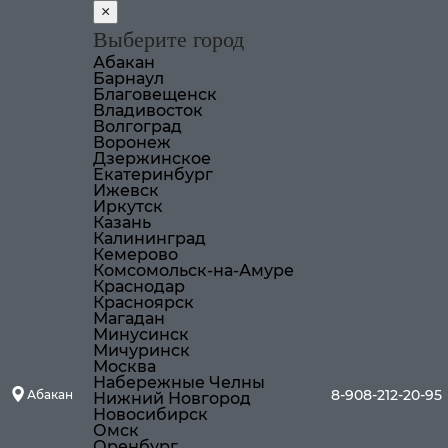
×
Выберите город
Абакан
Барнаул
Благовещенск
Владивосток
Волгоград
Воронеж
Дзержинское
Екатеринбург
Ижевск
Иркутск
Казань
Калининград
Кемерово
Комсомольск-на-Амуре
Краснодар
Красноярск
Магадан
Минусинск
Мичуринск
Москва
Набережные Челны
8-908-212-20-95
Абакан
Нижний Новгород
Новосибирск
Омск
Оренбург